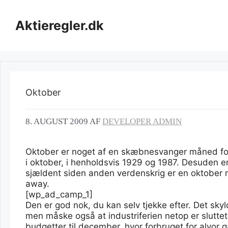
Hop
til
Aktieregler.dk
indhold
Oktober
8. AUGUST 2009
AF
DEVELOPER ADMIN
Oktober er noget af en skæbnesvanger måned for a
i oktober, i henholdsvis 1929 og 1987. Desuden e
sjældent siden anden verdenskrig er en oktober m
away.
[wp_ad_camp_1]
Den er god nok, du kan selv tjekke efter. Det skyld
men måske også at industriferien netop er slutte
budgetter til december, hvor forbruget for alvor g