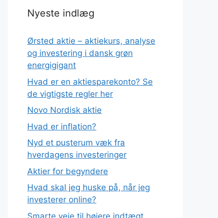
Nyeste indlæg
Ørsted aktie – aktiekurs, analyse
og investering i dansk grøn
energigigant
Hvad er en aktiesparekonto? Se
de vigtigste regler her
Novo Nordisk aktie
Hvad er inflation?
Nyd et pusterum væk fra
hverdagens investeringer
Aktier for begyndere
Hvad skal jeg huske på, når jeg
investerer online?
Smarte veje til højere indtægt