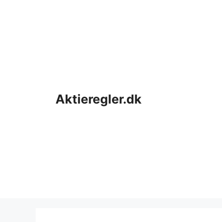
Hop
til
indhold
Aktieregler.dk