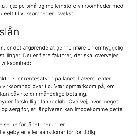
 i at hjælpe små og mellemstore virksomheder med
, ideelt til virksomheder i vækst.
slån
ån, er det afgørende at gennemføre en omhyggelig
llinger. Der er flere faktorer, der skal overvejes
in virksomhed:
aktorer er rentesatsen på lånet. Lavere renter
in virksomhed over tid. Vær opmærksom på, om
t kan påvirke din månedlige betaling.
lbyder forskellige lånebeløb. Overvej, hvor meget
r, og sørg for, at långiveren kan imødekomme dette
lserne for lånet, herunder
e gebyrer eller sanktioner for for tidlig