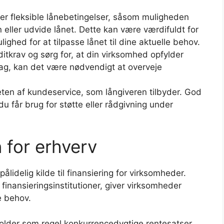
der fleksible lånebetingelser, såsom muligheden
 eller udvide lånet. Dette kan være værdifuldt for
ighed for at tilpasse lånet til dine aktuelle behov.
itkrav og sørg for, at din virksomhed opfylder
vag, kan det være nødvendigt at overveje
eten af kundeservice, som långiveren tilbyder. God
u får brug for støtte eller rådgivning under
n for erhverv
lidelig kilde til finansiering for virksomheder.
 finansieringsinstitutioner, giver virksomheder
e behov.
holder som regel konkurrencedygtige rentesatser