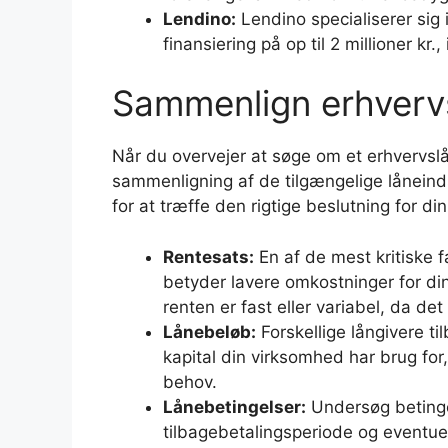
Lendino:
Lendino specialiserer sig
finansiering på op til 2 millioner kr.
Sammenlign erhverv
Når du overvejer at søge om et erhvervsl
sammenligning af de tilgængelige låneindsti
for at træffe den rigtige beslutning for d
Rentesats:
En af de mest kritiske f
betyder lavere omkostninger for d
renten er fast eller variabel, da de
Lånebeløb:
Forskellige långivere ti
kapital din virksomhed har brug fo
behov.
Lånebetingelser:
Undersøg betinge
tilbagebetalingsperiode og eventuell