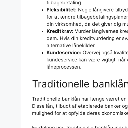
tilbagebetaling.
Fleksibilitet:
Nogle långivere tilby
for at ændre tilbagebetalingsplanen
din virksomhed, da det giver dig mul
Kreditkrav:
Vurder långivernes kred
dem. Hvis din kreditvurdering er s
alternative lånekilder.
Kundeservice:
Overvej også kvalit
kundeservice kan være vigtigt, når d
låneprocessen.
Traditionelle banklå
Traditionelle banklån har længe været en på
Disse lån, tilbudt af etablerede banker og
mulighed for at opfylde deres økonomisk
Fordelene ved traditionelle banklån inde