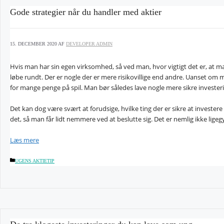
Gode strategier når du handler med aktier
15. DECEMBER 2020
AF
DEVELOPER ADMIN
Hvis man har sin egen virksomhed, så ved man, hvor vigtigt det er, at man
løbe rundt. Der er nogle der er mere risikovillige end andre. Uanset om man 
for mange penge på spil. Man bør således lave nogle mere sikre invester
Det kan dog være svært at forudsige, hvilke ting der er sikre at investere
det, så man får lidt nemmere ved at beslutte sig. Det er nemlig ikke lig
Læs mere
KATEGORIER
UGENS AKTIETIP