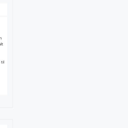
an
lt
til