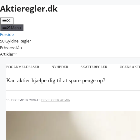
Aktieregler.dk
Hop
til
Menu
indhold
Menu
Forside
50 Gyldne Regler
Erhvervslån
Artikler
BOGANMELDELSER
NYHEDER
SKATTEREGLER
UGENS AKTI
Kan aktier hjælpe dig til at spare penge op?
15. DECEMBER 2020
AF
DEVELOPER ADMIN