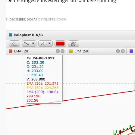
De tre klogeste investeringer du kan lave som ung
3. DECEMBER 2020
AF
DEVELOPER ADMIN