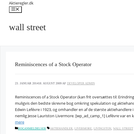
Hop
Aktieregler.dk
til
Menu
indhold
wall street
Reminiscences of a Stock Operator
23. JANUAR 2014
18. AUGUST 2009
AF
DEVELOPER ADMIN
Reminiscences of a Stock Operator (kan frit oversættes til: Erindring
muligvis den bedste skrevne bog omkring spekulation og aktiehand
Edwin Lefévre i 1923, og omhandler en af de største aktiehandlere i
nemlig Jesse Lauriston Livermore. [wp_ad_camp_1] Lefévre var en ke
mere
KATEGORIER
TAGS
BOGANMELDELSER
AKTIEHANDLER
,
LIVERMORE
,
LIVINGSTON
,
WALL STREET