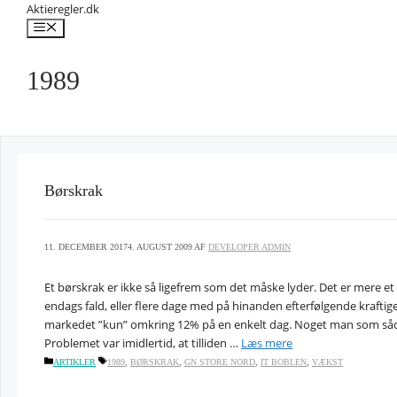
Hop
Aktieregler.dk
til
Menu
indhold
1989
Børskrak
11. DECEMBER 2017
4. AUGUST 2009
AF
DEVELOPER ADMIN
Et børskrak er ikke så ligefrem som det måske lyder. Det er mere et 
endags fald, eller flere dage med på hinanden efterfølgende kraftige 
markedet ”kun” omkring 12% på en enkelt dag. Noget man som såd
Problemet var imidlertid, at tilliden …
Læs mere
KATEGORIER
TAGS
ARTIKLER
1989
,
BØRSKRAK
,
GN STORE NORD
,
IT BOBLEN
,
VÆKST