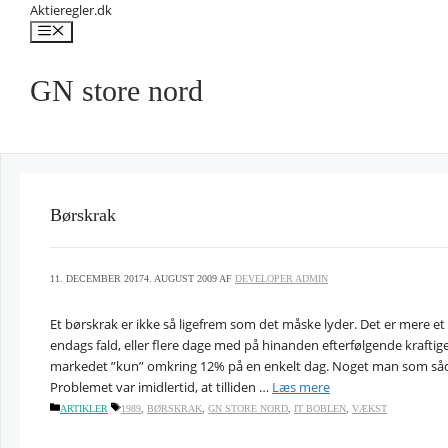
Hop
Aktieregler.dk
til
Menu
indhold
GN store nord
Børskrak
11. DECEMBER 2017
4. AUGUST 2009
AF
DEVELOPER ADMIN
Et børskrak er ikke så ligefrem som det måske lyder. Det er mere et 
endags fald, eller flere dage med på hinanden efterfølgende kraftige 
markedet ”kun” omkring 12% på en enkelt dag. Noget man som såd
Problemet var imidlertid, at tilliden …
Læs mere
KATEGORIER
TAGS
ARTIKLER
1989
,
BØRSKRAK
,
GN STORE NORD
,
IT BOBLEN
,
VÆKST