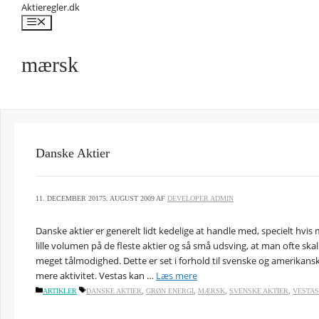
Hop
Aktieregler.dk
til
Menu
indhold
mærsk
Danske Aktier
11. DECEMBER 2017
5. AUGUST 2009
AF
DEVELOPER ADMIN
Danske aktier er generelt lidt kedelige at handle med, specielt hvis
lille volumen på de fleste aktier og så små udsving, at man ofte s
meget tålmodighed. Dette er set i forhold til svenske og amerikansk
mere aktivitet. Vestas kan …
Læs mere
KATEGORIER
TAGS
ARTIKLER
DANSKE AKTIER
,
GRØN ENERGI
,
MÆRSK
,
SVENSKE AKTIER
,
VESTAS