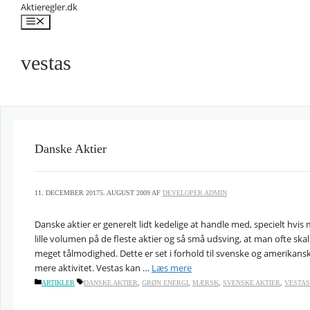
Hop
Aktieregler.dk
til
Menu
indhold
vestas
Danske Aktier
11. DECEMBER 2017
5. AUGUST 2009
AF
DEVELOPER ADMIN
Danske aktier er generelt lidt kedelige at handle med, specielt hvis
lille volumen på de fleste aktier og så små udsving, at man ofte s
meget tålmodighed. Dette er set i forhold til svenske og amerikansk
mere aktivitet. Vestas kan …
Læs mere
KATEGORIER
TAGS
ARTIKLER
DANSKE AKTIER
,
GRØN ENERGI
,
MÆRSK
,
SVENSKE AKTIER
,
VESTAS