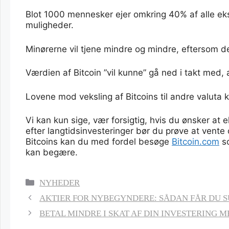
Blot 1000 mennesker ejer omkring 40% af alle eksi
muligheder.
Minørerne vil tjene mindre og mindre, eftersom der
Værdien af Bitcoin ”vil kunne” gå ned i takt med, 
Lovene mod veksling af Bitcoins til andre valuta
Vi kan kun sige, vær forsigtig, hvis du ønsker at
efter langtidsinvesteringer bør du prøve at vente 
Bitcoins kan du med fordel besøge
Bitcoin.com
so
kan begære.
KATEGORIER
NYHEDER
AKTIER FOR NYBEGYNDERE: SÅDAN FÅR DU 
BETAL MINDRE I SKAT AF DIN INVESTERING 