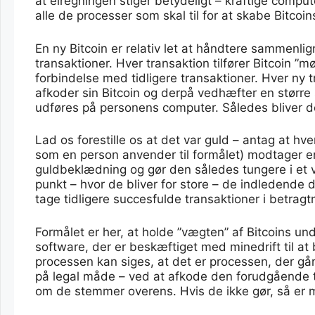
at elregningen stiger betydeligt – kraftige comput
alle de processer som skal til for at skabe Bitcoin
En ny Bitcoin er relativ let at håndtere sammenlig
transaktioner. Hver transaktion tilfører Bitcoin
forbindelse med tidligere transaktioner. Hver ny 
afkoder sin Bitcoin og derpå vedhæfter en større
udføres på personens computer. Således bliver d
Lad os forestille os at det var guld – antag at hv
som en person anvender til formålet) modtager en
guldbeklædning og gør den således tungere i et vi
punkt – hvor de bliver for store – de indledende d
tage tidligere succesfulde transaktioner i betragt
Formålet er her, at holde ”vægten” af Bitcoins un
software, der er beskæftiget med minedrift til at
processen kan siges, at det er processen, der går
på legal måde – ved at afkode den forudgående 
om de stemmer overens. Hvis de ikke gør, så er 