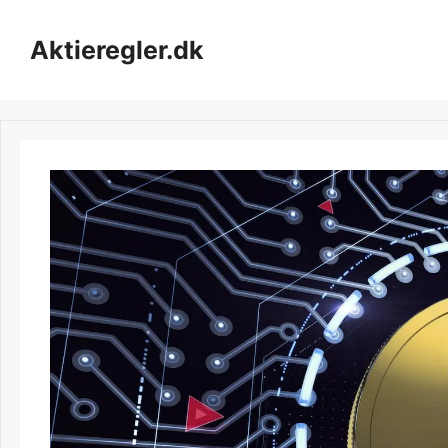
Hop
til
Aktieregler.dk
indhold